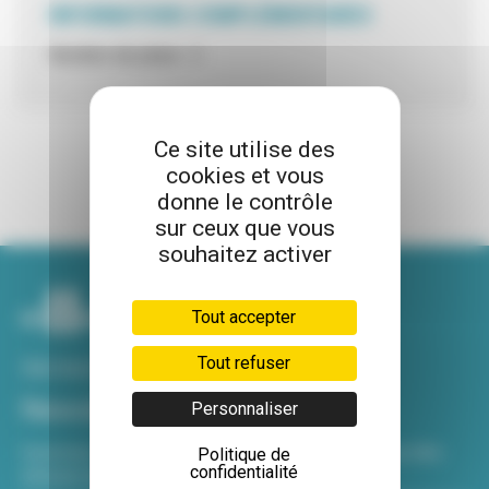
INFORMATIONS COMPLÉMENTAIRES
Nombre de place : 2
Ce site utilise des
cookies et vous
donne le contrôle
sur ceux que vous
souhaitez activer
Tout accepter
Tout refuser
Voir tous nos sites
Newsletter
Personnaliser
Inscrivez-vous à notre newsletter Viva hebdo pour être
Politique de
confidentialité
informé de toutes les actualités !