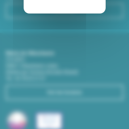
S'inscrire
Mairie de Villeurbanne
CS 65051
69601 Villeurbanne cedex
(Entrée par l'avenue Aristide-Briand)
Tél : 04 78 03 67 67
Voir les horaires