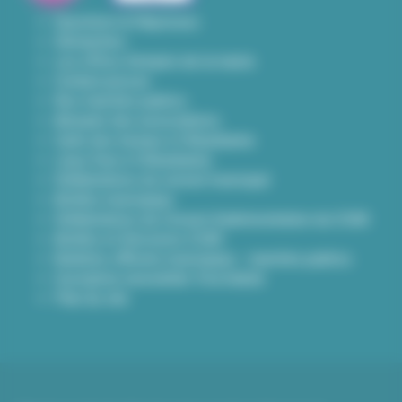
Questions & Réponses
Démarches
Les offres d'emploi de la mairie
Contact presse
Nos marchés publics
Annuaire des associations
Carte des travaux à Villeurbanne
Lieux frais à Villeurbanne
Délibérations du conseil municipal
Arrêtés municipaux
Délibérations du Conseil d’administration du CCAS
Arrêtés et Décisions CCAS
Bulletins officiels municipaux - marchés publics
Inscription newsletter Viva hebdo
Plan du site