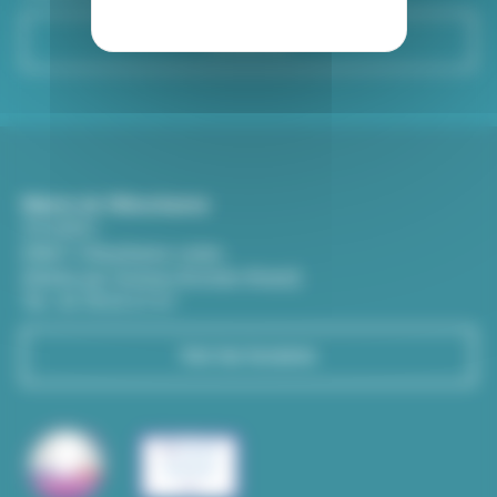
S'inscrire
Mairie de Villeurbanne
CS 65051
69601 Villeurbanne cedex
(Entrée par l'avenue Aristide-Briand)
Tél : 04 78 03 67 67
Voir les horaires