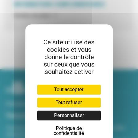
INFORMATIONS COMPLÉMENTAIRES
Nombre de place : 2
Ce site utilise des
cookies et vous
donne le contrôle
sur ceux que vous
souhaitez activer
Tout accepter
Tout refuser
Voir tous nos sites
Newsletter
Personnaliser
Inscrivez-vous à notre newsletter Viva hebdo pour être
Politique de
confidentialité
informé de toutes les actualités !