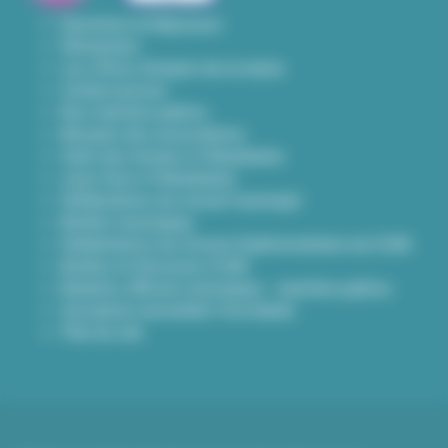
Questions & Réponses
Démarches
Les offres d'emploi de la mairie
Contact presse
Nos marchés publics
Annuaire des associations
Carte des travaux à Villeurbanne
Lieux frais à Villeurbanne
Délibérations du conseil municipal
Arrêtés municipaux
Délibérations du Conseil d’administration du CCAS
Arrêtés et Décisions CCAS
Bulletins officiels municipaux - marchés publics
Inscription newsletter Viva hebdo
Plan du site