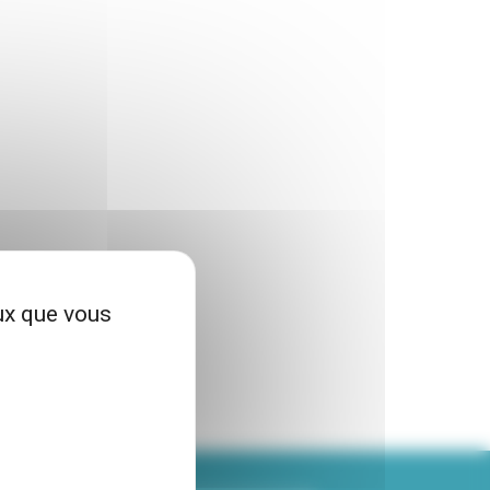
eux que vous