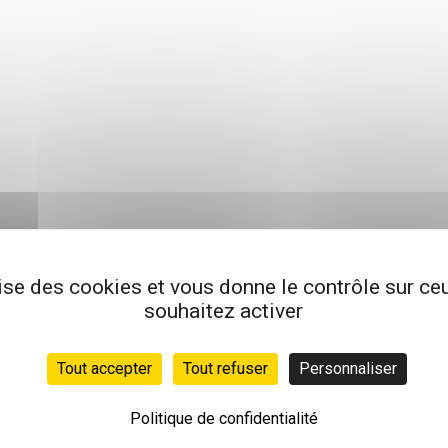
lise des cookies et vous donne le contrôle sur c
souhaitez activer
Tout accepter
Tout refuser
Personnaliser
Politique de confidentialité