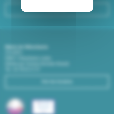
S'inscrire
Mairie de Villeurbanne
CS 65051
69601 Villeurbanne cedex
(Entrée par l'avenue Aristide-Briand)
Tél : 04 78 03 67 67
Voir les horaires