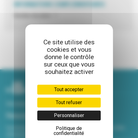
INFORMATIONS COMPLÉMENTAIRES
Nombre de place : 1
Ce site utilise des
cookies et vous
donne le contrôle
sur ceux que vous
souhaitez activer
Tout accepter
Tout refuser
Voir tous nos sites
Newsletter
Personnaliser
Inscrivez-vous à notre newsletter Viva hebdo pour être
Politique de
confidentialité
informé de toutes les actualités !