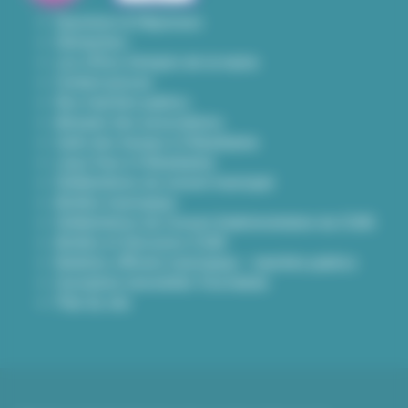
Questions & Réponses
Démarches
Les offres d'emploi de la mairie
Contact presse
Nos marchés publics
Annuaire des associations
Carte des travaux à Villeurbanne
Lieux frais à Villeurbanne
Délibérations du conseil municipal
Arrêtés municipaux
Délibérations du Conseil d’administration du CCAS
Arrêtés et Décisions CCAS
Bulletins officiels municipaux - marchés publics
Inscription newsletter Viva hebdo
Plan du site