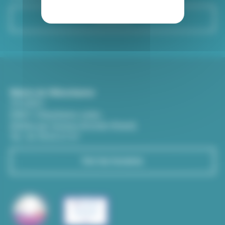
S'inscrire
Mairie de Villeurbanne
CS 65051
69601 Villeurbanne cedex
(Entrée par l'avenue Aristide-Briand)
Tél : 04 78 03 67 67
Voir les horaires