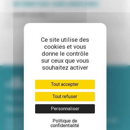
INFORMATIONS COMPLÉMENTAIRES
Nombre de place : 1
Ce site utilise des
cookies et vous
donne le contrôle
sur ceux que vous
souhaitez activer
Tout accepter
Tout refuser
Voir tous nos sites
Newsletter
Personnaliser
Inscrivez-vous à notre newsletter Viva hebdo pour être
Politique de
confidentialité
informé de toutes les actualités !