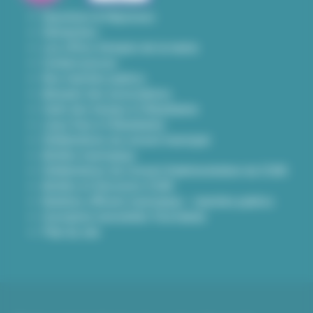
Questions & Réponses
Démarches
Les offres d'emploi de la mairie
Contact presse
Nos marchés publics
Annuaire des associations
Carte des travaux à Villeurbanne
Lieux frais à Villeurbanne
Délibérations du conseil municipal
Arrêtés municipaux
Délibérations du Conseil d’administration du CCAS
Arrêtés et Décisions CCAS
Bulletins officiels municipaux - marchés publics
Inscription newsletter Viva hebdo
Plan du site