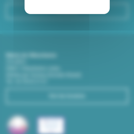
S'inscrire
Mairie de Villeurbanne
CS 65051
69601 Villeurbanne cedex
(Entrée par l'avenue Aristide-Briand)
Tél : 04 78 03 67 67
Voir les horaires