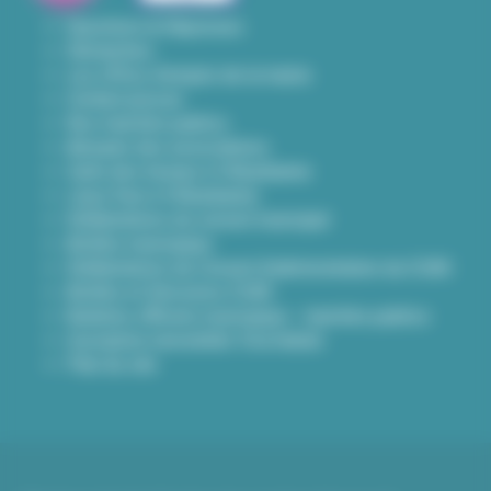
Questions & Réponses
Démarches
Les offres d'emploi de la mairie
Contact presse
Nos marchés publics
Annuaire des associations
Carte des travaux à Villeurbanne
Lieux frais à Villeurbanne
Délibérations du conseil municipal
Arrêtés municipaux
Délibérations du Conseil d’administration du CCAS
Arrêtés et Décisions CCAS
Bulletins officiels municipaux - marchés publics
Inscription newsletter Viva hebdo
Plan du site