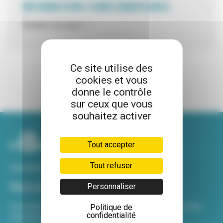
INFORMATIONS COMPLÉMENTAIRES
Nombre de place : 1
Ce site utilise des
cookies et vous
donne le contrôle
sur ceux que vous
souhaitez activer
Tout accepter
Tout refuser
Voir tous nos sites
Newsletter
Personnaliser
Inscrivez-vous à notre newsletter Viva hebdo pour être
Politique de
confidentialité
informé de toutes les actualités !