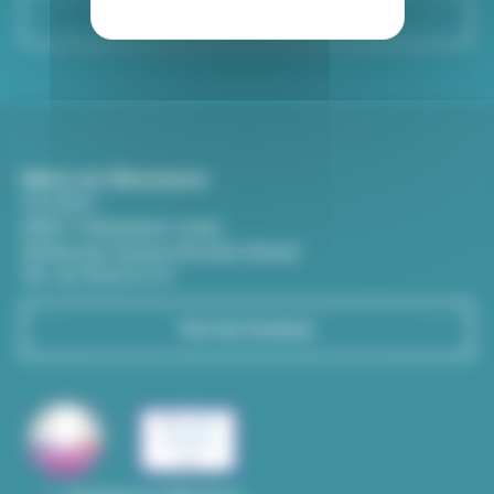
S'inscrire
Mairie de Villeurbanne
CS 65051
69601 Villeurbanne cedex
(Entrée par l'avenue Aristide-Briand)
Tél : 04 78 03 67 67
Voir les horaires