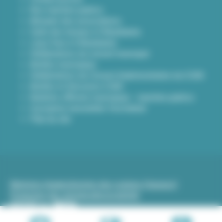
Nos marchés publics
Annuaire des associations
Carte des travaux à Villeurbanne
Lieux frais à Villeurbanne
Délibérations du conseil municipal
Arrêtés municipaux
Délibérations du Conseil d’administration du CCAS
Arrêtés et Décisions CCAS
Bulletins officiels municipaux - marchés publics
Inscription newsletter Viva hebdo
Plan du site
Mentions légales
Gestion des cookies (traceurs)
Protection des données
Accessibilité