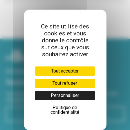
Ce site utilise des
cookies et vous
donne le contrôle
sur ceux que vous
souhaitez activer
Voir tous nos sites
Tout accepter
Newsletter
Tout refuser
Inscrivez-vous à notre newsletter Viva hebdo pour être
Personnaliser
informé de toutes les actualités !
Politique de
confidentialité
S'inscrire