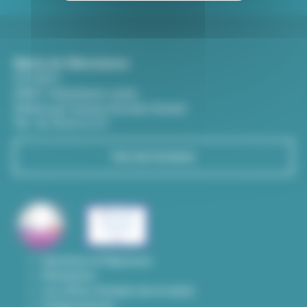
Mairie de Villeurbanne
CS 65051
69601 Villeurbanne cedex
(Entrée par l'avenue Aristide-Briand)
Tél : 04 78 03 67 67
Voir les horaires
Questions & Réponses
Démarches
Les offres d'emploi de la mairie
Contact presse