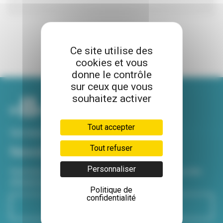
Ce site utilise des
cookies et vous
donne le contrôle
sur ceux que vous
souhaitez activer
Tout accepter
Voir tous nos sites
Tout refuser
Newsletter
Personnaliser
Inscrivez-vous à notre newsletter Viva hebdo pour être
informé de toutes les actualités !
Politique de
confidentialité
S'inscrire