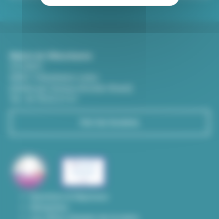
Mairie de Villeurbanne
CS 65051
69601 Villeurbanne cedex
(Entrée par l'avenue Aristide-Briand)
Tél : 04 78 03 67 67
Voir les horaires
Questions & Réponses
Démarches
Les offres d'emploi de la mairie