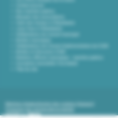
Contact presse
Nos marchés publics
Annuaire des associations
Carte des travaux à Villeurbanne
Lieux frais à Villeurbanne
Délibérations du conseil municipal
Arrêtés municipaux
Délibérations du Conseil d’administration du CCAS
Arrêtés et Décisions CCAS
Bulletins officiels municipaux - marchés publics
Inscription newsletter Viva hebdo
Plan du site
Mentions légales
Gestion des cookies (traceurs)
Protection des données
Accessibilité