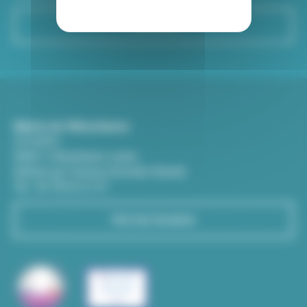
S'inscrire
Mairie de Villeurbanne
CS 65051
69601 Villeurbanne cedex
(Entrée par l'avenue Aristide-Briand)
Tél : 04 78 03 67 67
Voir les horaires