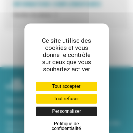
INFORMATIONS COMPLÉMENTAIRES
Nombre de places : 2
Ce site utilise des
cookies et vous
donne le contrôle
sur ceux que vous
souhaitez activer
Tout accepter
Tout refuser
Voir tous nos sites
Newsletter
Personnaliser
Inscrivez-vous à notre newsletter Viva hebdo pour être
Politique de
confidentialité
informé de toutes les actualités !