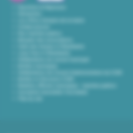
Questions & Réponses
Démarches
Les offres d'emploi de la mairie
Contact presse
Nos marchés publics
Annuaire des associations
Carte des travaux à Villeurbanne
Lieux frais à Villeurbanne
Délibérations du conseil municipal
Arrêtés municipaux
Délibérations du Conseil d’administration du CCAS
Arrêtés et Décisions CCAS
Bulletins officiels municipaux - marchés publics
Inscription newsletter Viva hebdo
Plan du site