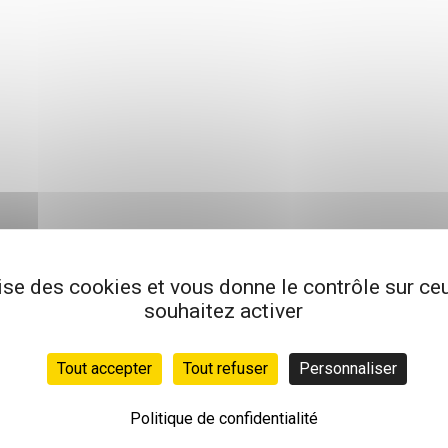
lise des cookies et vous donne le contrôle sur c
souhaitez activer
Tout accepter
Tout refuser
Personnaliser
Politique de confidentialité