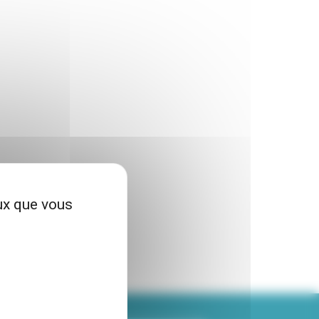
eux que vous