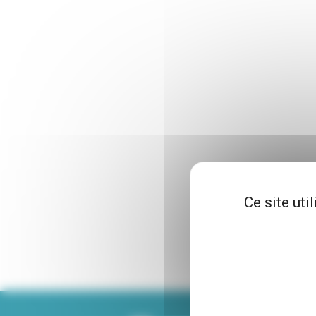
Ce site uti