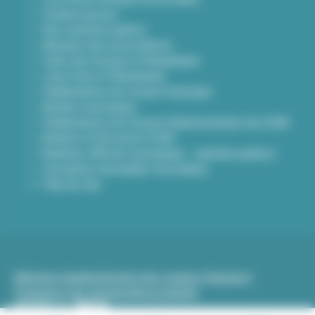
Contact presse
Nos marchés publics
Annuaire des associations
Carte des travaux à Villeurbanne
Lieux frais à Villeurbanne
Délibérations du conseil municipal
Arrêtés municipaux
Délibérations du Conseil d’administration du CCAS
Arrêtés et Décisions CCAS
Bulletins officiels municipaux - marchés publics
Inscription newsletter Viva hebdo
Plan du site
Mentions légales
Gestion des cookies (traceurs)
Protection des données
Accessibilité