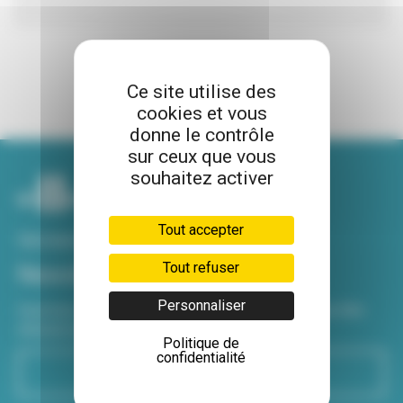
Ce site utilise des
cookies et vous
donne le contrôle
sur ceux que vous
souhaitez activer
Tout accepter
Voir tous nos sites
Tout refuser
Newsletter
Personnaliser
Inscrivez-vous à notre newsletter Viva hebdo pour être
informé de toutes les actualités !
Politique de
confidentialité
S'inscrire