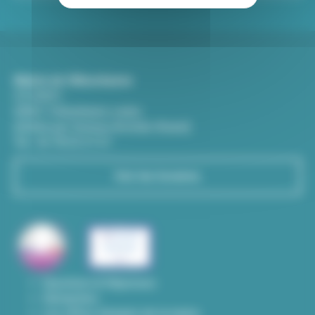
Mairie de Villeurbanne
CS 65051
69601 Villeurbanne cedex
(Entrée par l'avenue Aristide-Briand)
Tél : 04 78 03 67 67
Voir les horaires
Questions & Réponses
Démarches
Les offres d'emploi de la mairie