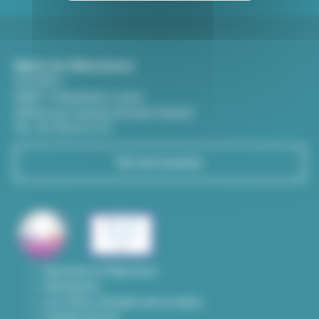
Mairie de Villeurbanne
CS 65051
69601 Villeurbanne cedex
(Entrée par l'avenue Aristide-Briand)
Tél : 04 78 03 67 67
Voir les horaires
Questions & Réponses
Démarches
Les offres d'emploi de la mairie
Contact presse