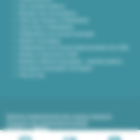
Nos marchés publics
Annuaire des associations
Carte des travaux à Villeurbanne
Lieux frais à Villeurbanne
Délibérations du conseil municipal
Arrêtés municipaux
Délibérations du Conseil d’administration du CCAS
Arrêtés et Décisions CCAS
Bulletins officiels municipaux - marchés publics
Inscription newsletter Viva hebdo
Plan du site
Mentions légales
Gestion des cookies (traceurs)
Protection des données
Accessibilité