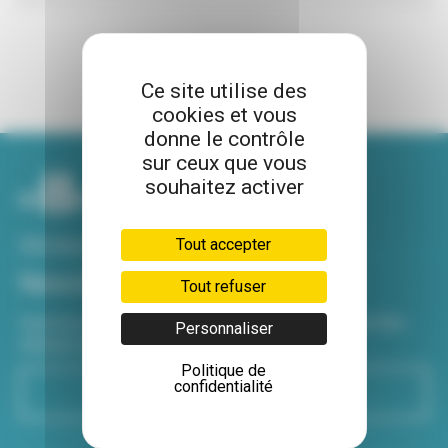
Ce site utilise des
cookies et vous
donne le contrôle
sur ceux que vous
souhaitez activer
Voir tous nos sites
Tout accepter
Newsletter
Tout refuser
Inscrivez-vous à notre newsletter Viva hebdo pour être
Personnaliser
informé de toutes les actualités !
Politique de
confidentialité
S'inscrire