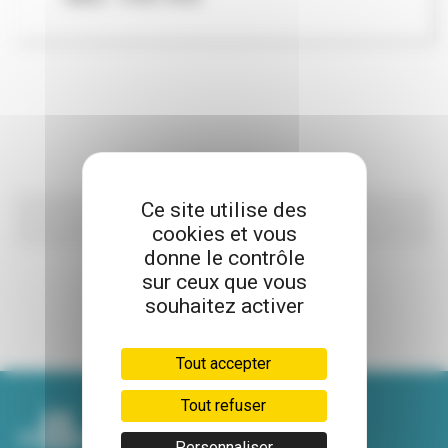
Ce site utilise des
cookies et vous
donne le contrôle
sur ceux que vous
souhaitez activer
Tout accepter
Tout refuser
Personnaliser