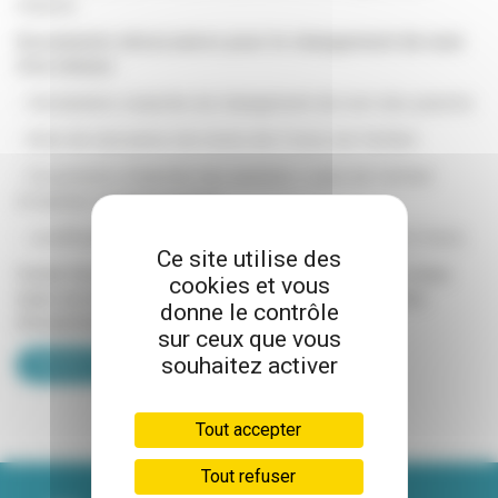
requise.
Documents nécessaires pour le changement de nom
d'un mineur
:
- Déclaration conjointe de changement de nom des parents
- Acte de naissance de moins de 3 mois de l’enfant.
- Documents d’identité des parents + celui de l’enfant
(originaux et photocopies).
- Justificatif de domicile des parents de moins de 3 mois.
Ce site utilise des
Cette formalité ne s’effectue plus sur rendez-vous
cookies et vous
mais en mairie, du lundi au vendredi aux horaires
donne le contrôle
d'ouverture.
sur ceux que vous
souhaitez activer
PRENDRE RENDEZ-VOUS
Tout accepter
Tout refuser