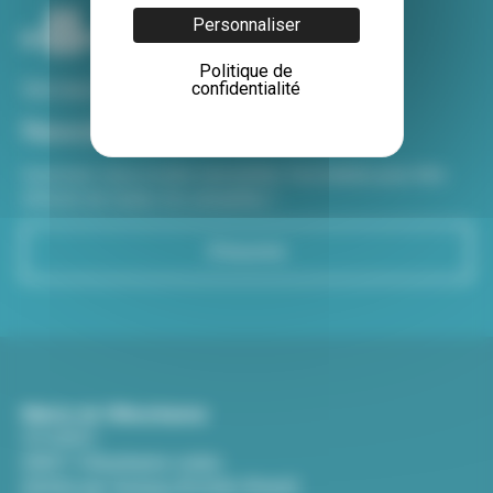
Personnaliser
Politique de
Voir tous nos sites
confidentialité
Newsletter
Inscrivez-vous à notre newsletter Viva hebdo pour être
informé de toutes les actualités !
S'inscrire
Mairie de Villeurbanne
CS 65051
69601 Villeurbanne cedex
(Entrée par l'avenue Aristide-Briand)