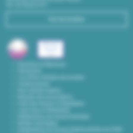
Tél : 04 78 03 67 67
Voir les horaires
Questions & Réponses
Démarches
Les offres d'emploi de la mairie
Contact presse
Nos marchés publics
Annuaire des associations
Carte des travaux à Villeurbanne
Lieux frais à Villeurbanne
Délibérations du conseil municipal
Arrêtés municipaux
Délibérations du Conseil d’administration du CCAS