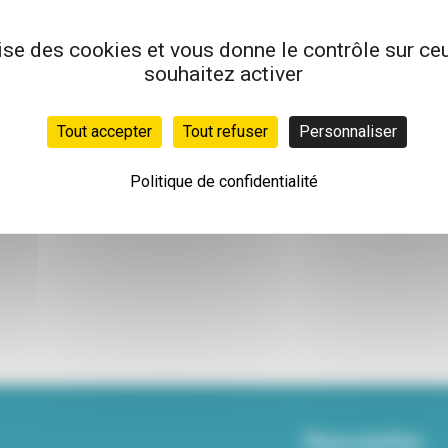
lise des cookies et vous donne le contrôle sur c
souhaitez activer
Tout accepter
Tout refuser
Personnaliser
Politique de confidentialité
Newsletter