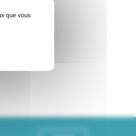
eux que vous