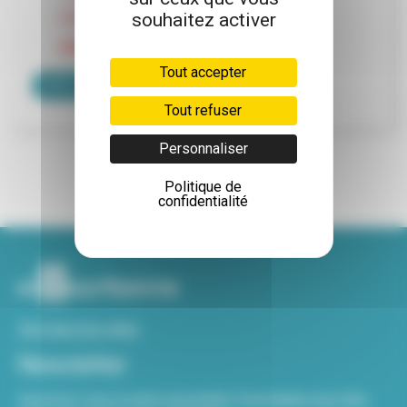
souhaitez activer
LUNDI : 10H00-14H30
MARDI A VENDREDI :7H30-14H30
Tout accepter
VOIR LA FICHE DE CONTACT
Tout refuser
Personnaliser
Politique de
confidentialité
Voir tous nos sites
Newsletter
Inscrivez-vous à notre newsletter Viva hebdo pour être