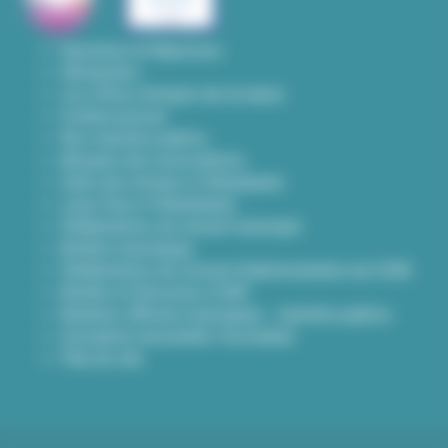
Questions & Réponses
Démarches
Les offres d'emploi de la mairie
Contact presse
Nos marchés publics
Annuaire des associations
Carte des travaux à Villeurbanne
Lieux frais à Villeurbanne
Délibérations du conseil municipal
Arrêtés municipaux
Délibérations du Conseil d’administration du CCAS
Arrêtés et Décisions CCAS
Bulletins officiels municipaux - marchés publics
Inscription newsletter Viva hebdo
Plan du site