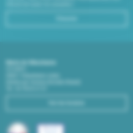
informé de toutes les actualités !
S'inscrire
Mairie de Villeurbanne
CS 65051
69601 Villeurbanne cedex
(Entrée par l'avenue Aristide-Briand)
Tél : 04 78 03 67 67
Voir les horaires