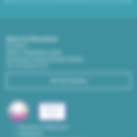
Mairie de Villeurbanne
CS 65051
69601 Villeurbanne cedex
(Entrée par l'avenue Aristide-Briand)
Tél : 04 78 03 67 67
Voir les horaires
Questions & Réponses
Démarches