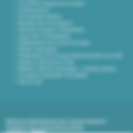
Les offres d'emploi de la mairie
Contact presse
Nos marchés publics
Annuaire des associations
Carte des travaux à Villeurbanne
Lieux frais à Villeurbanne
Délibérations du conseil municipal
Arrêtés municipaux
Délibérations du Conseil d’administration du CCAS
Arrêtés et Décisions CCAS
Bulletins officiels municipaux - marchés publics
Inscription newsletter Viva hebdo
Plan du site
Mentions légales
Gestion des cookies (traceurs)
Protection des données
Accessibilité