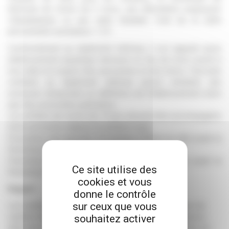
domicile de moins de 3 mois, une attestation employeur
villeurbannais ou une carte étudiant. Coût de la carte
personnelle nominative = 2 €.
Conformément au règlement intérieur, il est rappelé qu’un
établissement aquatique demeure un lieu de loisir ouvert à
tous dans le respect des personnes et des biens. Tout acte
contraire au règlement intérieur pourra entraîner une
exclusion temporaire ou définitive de l’établissement ainsi
que des poursuites judiciaires.
Les enfants de moins de 14 ans doivent être accompagnés
d'une personne majeure (3 enfants max).
Évacuation des bassins 15 minutes (30min en été) avant la
fermeture de l'établissement.
Fermeture des caisses 45 minutes (1h en été) avant la
Ce site utilise des
fermeture de l'établissement.
cookies et vous
Rappel :
donne le contrôle
sur ceux que vous
Les entrées ou abonnements achetés ont une durée de
validité limitée, merci de prendre note des informations
souhaitez activer
délivrées par les caissières et des éléments affichés en