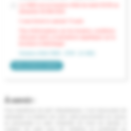
Le CNEG est en horaires d'été du mardi 30/06 au
dimanche 30/08/2026.
Il sera fermé le samedi 15 août.
Plus d'informations sur les horaires, conditions
d'accueil, tarifs, et animations aquatiques sur la
brochure à télécharger :
Horaires d'été CNEG - (PDF , 0.2 MO)
VOIR LA FICHE DE CONTACT
À savoir :
Pour bénéficier du tarif villeurbannais, il est nécessaire de
demander la création de votre carte personnelle en caisse
en présentant la carte d'identité (et livret de famille si
création de carte pour les enfants), un justificatif de