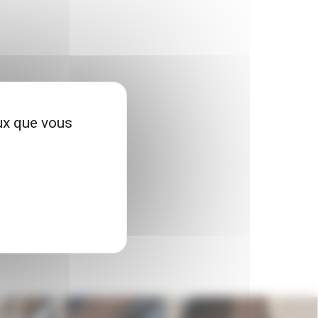
eux que vous