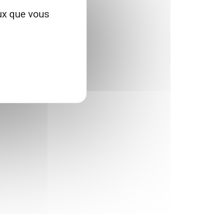
eux que vous