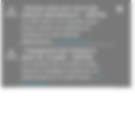
-
Donnez votre avis sur le site
internet villeurbanne.fr
- 16/07/26
La Ville lance une enquête pour
mieux cerner vos attentes et
améliorer le site internet
villeurbanne...
En savoir plus
-
Changement des horaires à
partir du 13 juillet
- 15/07/26
Les horaires de la mairie et des
services changent à partir du 13
juillet jusqu’au 23 août inclus....
En
savoir plus