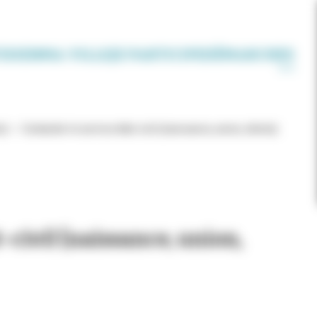
IDIEN
MA VILLE
JE PARTICIPE
DÉMARCHES
s)
Contacter le service état-civil (naissance, union, décès)
t-civil (naissance, union,