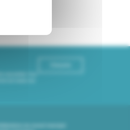
S'inscrire
re newsletter Viva
rmé de toutes les
élibérations du conseil municipal