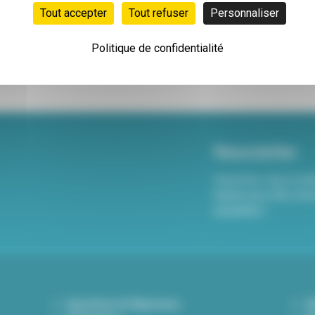
Tout accepter
Tout refuser
Personnaliser
Politique de confidentialité
Newsletter
Inscrivez-vous à not
hebdo pour être info
actualités !
Questions & Réponses
D