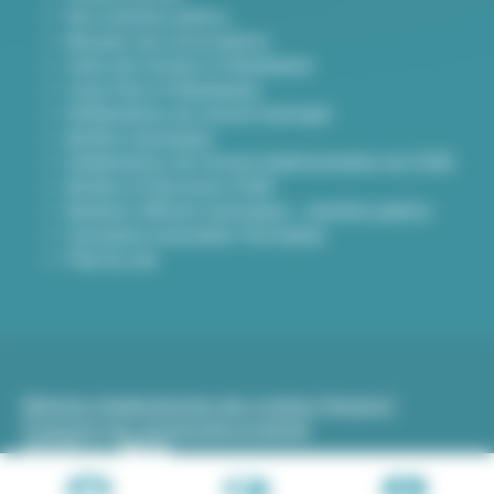
Nos marchés publics
Annuaire des associations
Carte des travaux à Villeurbanne
Lieux frais à Villeurbanne
Délibérations du conseil municipal
Arrêtés municipaux
Délibérations du Conseil d’administration du CCAS
Arrêtés et Décisions CCAS
Bulletins officiels municipaux - marchés publics
Inscription newsletter Viva hebdo
Plan du site
Mentions légales
Gestion des cookies (traceurs)
Protection des données
Accessibilité