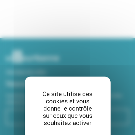
Voir tous nos sites
Newsletter
Ce site utilise des
Inscrivez-vous à notre newsletter Viva hebdo pour être
cookies et vous
informé de toutes les actualités !
donne le contrôle
sur ceux que vous
S'inscrire
souhaitez activer