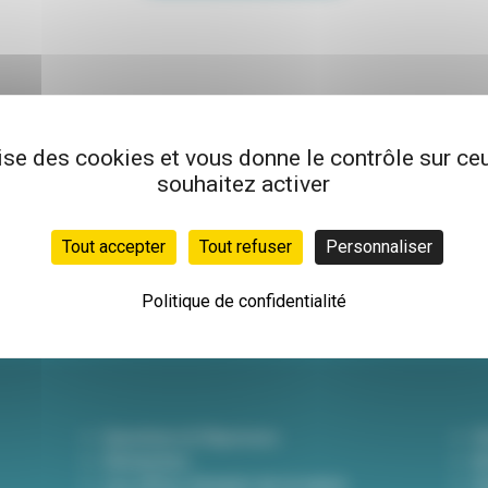
lise des cookies et vous donne le contrôle sur c
souhaitez activer
Newsletter
Inscrivez-vous à not
Tout accepter
Tout refuser
Personnaliser
hebdo pour être info
actualités !
Politique de confidentialité
Questions & Réponses
D
Démarches
A
Les offres d'emploi de la mairie
Dé