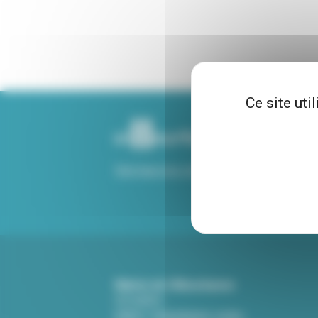
Ce site uti
Voir tous nos sites
Mairie de Villeurbanne
CS 65051
69601 Villeurbanne cedex