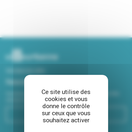
Voir tous nos sites
Newsletter
Ce site utilise des
Inscrivez-vous à notre newsletter Viva hebdo pour être
cookies et vous
informé de toutes les actualités !
donne le contrôle
sur ceux que vous
S'inscrire
souhaitez activer