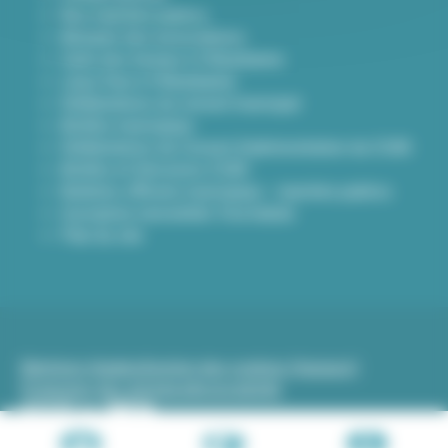
Nos marchés publics
Annuaire des associations
Carte des travaux à Villeurbanne
Lieux frais à Villeurbanne
Délibérations du conseil municipal
Arrêtés municipaux
Délibérations du Conseil d’administration du CCAS
Arrêtés et Décisions CCAS
Bulletins officiels municipaux - marchés publics
Inscription newsletter Viva hebdo
Plan du site
Mentions légales
Gestion des cookies (traceurs)
Protection des données
Accessibilité