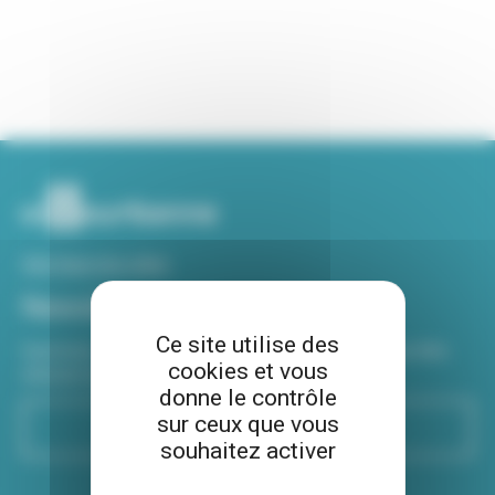
Voir tous nos sites
Newsletter
Ce site utilise des
Inscrivez-vous à notre newsletter Viva hebdo pour être
cookies et vous
informé de toutes les actualités !
donne le contrôle
sur ceux que vous
S'inscrire
souhaitez activer