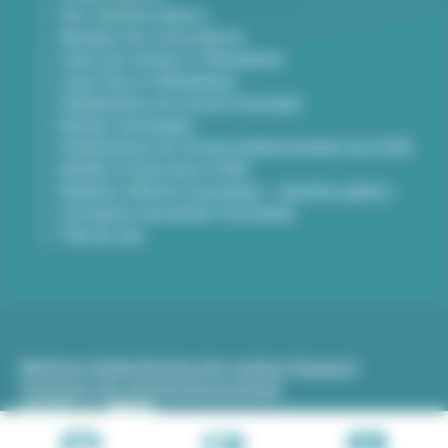
Nos marchés publics
Annuaire des associations
Carte des travaux à Villeurbanne
Lieux frais à Villeurbanne
Délibérations du conseil municipal
Arrêtés municipaux
Délibérations du Conseil d’administration du CCAS
Arrêtés et Décisions CCAS
Bulletins officiels municipaux - marchés publics
Inscription newsletter Viva hebdo
Plan du site
Mentions légales
Gestion des cookies (traceurs)
Protection des données
Accessibilité