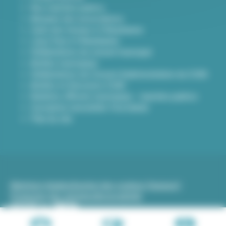
Nos marchés publics
Annuaire des associations
Carte des travaux à Villeurbanne
Lieux frais à Villeurbanne
Délibérations du conseil municipal
Arrêtés municipaux
Délibérations du Conseil d’administration du CCAS
Arrêtés et Décisions CCAS
Bulletins officiels municipaux - marchés publics
Inscription newsletter Viva hebdo
Plan du site
Mentions légales
Gestion des cookies (traceurs)
Protection des données
Accessibilité