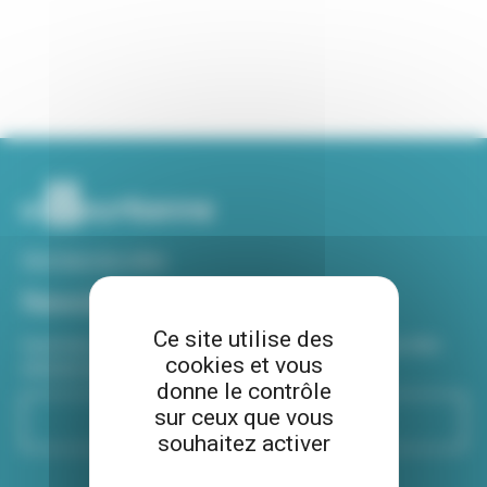
Voir tous nos sites
Newsletter
Ce site utilise des
Inscrivez-vous à notre newsletter Viva hebdo pour être
cookies et vous
informé de toutes les actualités !
donne le contrôle
sur ceux que vous
S'inscrire
souhaitez activer