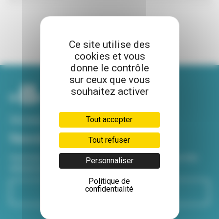
Ce site utilise des
cookies et vous
donne le contrôle
sur ceux que vous
souhaitez activer
Voir tous nos sites
Tout accepter
Newsletter
Tout refuser
Inscrivez-vous à notre newsletter Viva hebdo pour être
Personnaliser
informé de toutes les actualités !
Politique de
confidentialité
S'inscrire