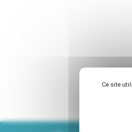
Ce site uti