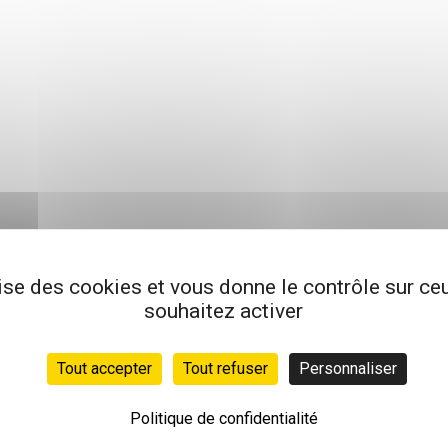
lise des cookies et vous donne le contrôle sur c
souhaitez activer
Tout accepter
Tout refuser
Personnaliser
Politique de confidentialité