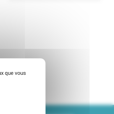
eux que vous