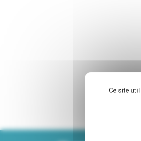
Ce site uti