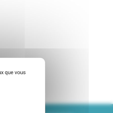
eux que vous