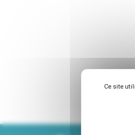
Ce site uti