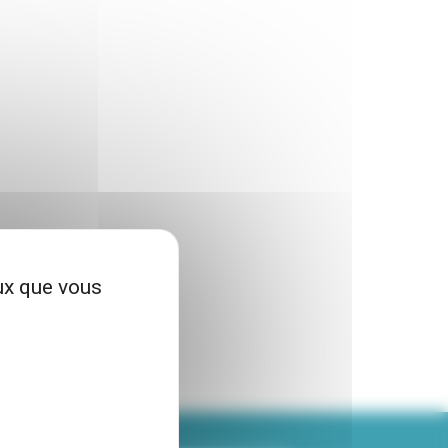
eux que vous