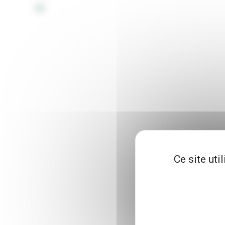
Ce site uti