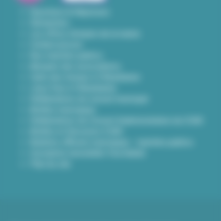
Questions & Réponses
Démarches
Les offres d'emploi de la mairie
Contact presse
Nos marchés publics
Annuaire des associations
Carte des travaux à Villeurbanne
Lieux frais à Villeurbanne
Délibérations du conseil municipal
Arrêtés municipaux
Délibérations du Conseil d’administration du CCAS
Arrêtés et Décisions CCAS
Bulletins officiels municipaux - marchés publics
Inscription newsletter Viva hebdo
Plan du site