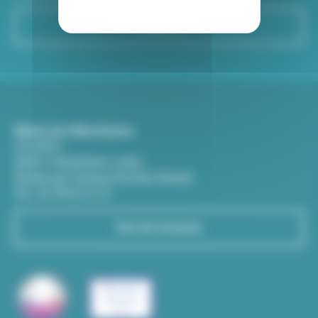
S'inscrire
Mairie de Villeurbanne
CS 65051
69601 Villeurbanne cedex
(Entrée par l'avenue Aristide-Briand)
Tél : 04 78 03 67 67
Voir les horaires