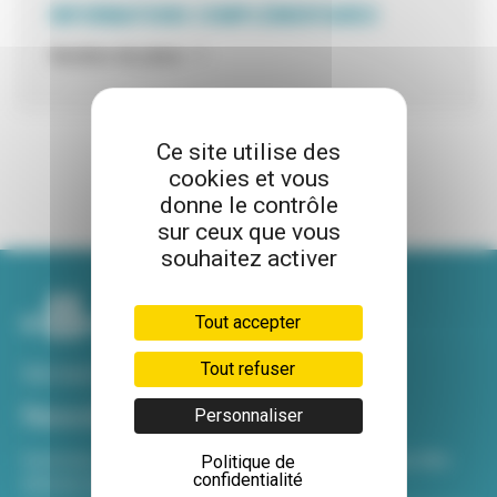
INFORMATIONS COMPLÉMENTAIRES
Nombre de place : 1
Ce site utilise des
cookies et vous
donne le contrôle
sur ceux que vous
souhaitez activer
Tout accepter
Tout refuser
Voir tous nos sites
Newsletter
Personnaliser
Inscrivez-vous à notre newsletter Viva hebdo pour être
Politique de
confidentialité
informé de toutes les actualités !