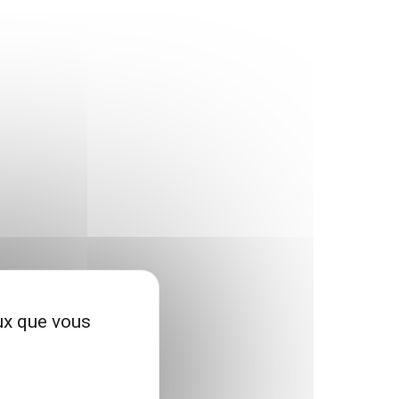
eux que vous