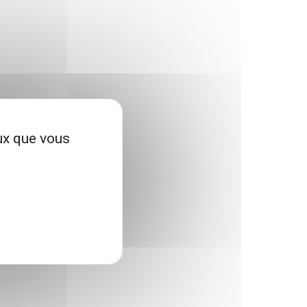
eux que vous