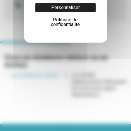
Demander un colis de Nöel
Personnaliser
Politique de
confidentialité
Vivre en résidence séniors ou en
EHPAD
Les résidences séniors
Les EHPAD
(établissement hébergeant
des personnes âgées
dépendantes)