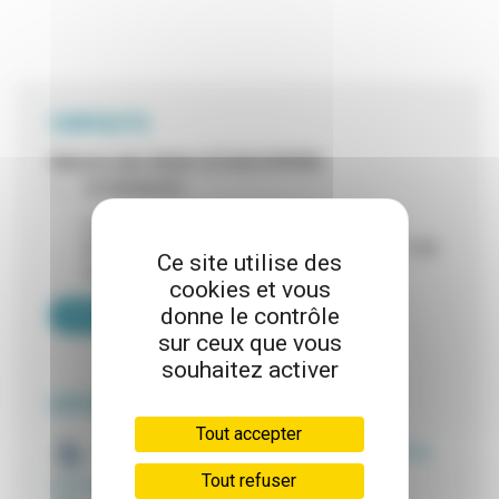
CONTACTS
Maison des Aînés (CCAS/OVPAR)
0478689050
Lundi : 14:00/17:00
De Mardi au Jeudi: 08:30/12:30 - 14:00/17:00
Ce site utilise des
Vendredi : 08:30/12:30 - 14:00/16:00
cookies et vous
donne le contrôle
VOIR LA FICHE DE CONTACT
sur ceux que vous
souhaitez activer
LES DÉMARCHES
Tout accepter
Solidar'été : inscription au registre de veille
Tout refuser
canicule