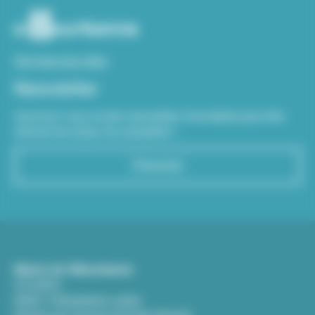
Voir tous nos sites
Newsletter
Inscrivez-vous à notre newsletter Viva hebdo pour être
informé de toutes les actualités !
S'inscrire
Mairie de Villeurbanne
CS 65051
69601 Villeurbanne cedex