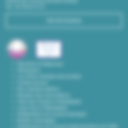
(Entrée par l'avenue Aristide-Briand)
Tél : 04 78 03 67 67
Voir les horaires
Questions & Réponses
Démarches
Les offres d'emploi de la mairie
Contact presse
Nos marchés publics
Annuaire des associations
Carte des travaux à Villeurbanne
Lieux frais à Villeurbanne
Délibérations du conseil municipal
Arrêtés municipaux
Délibérations du Conseil d’administration du CCAS