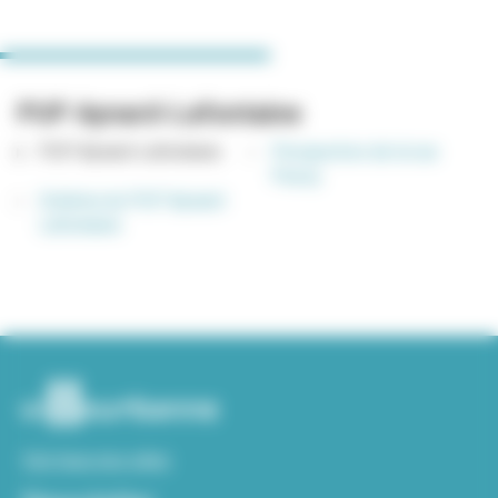
PUP Aynard-Lafontaine
PUP Aynard-Lafontaine
Perspective de la rue
Passy
Schéma du PUP Aynard-
Lafontaine
Voir tous nos sites