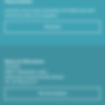
Newsletter
Inscrivez-vous à notre newsletter Viva hebdo pour être
informé de toutes les actualités !
S'inscrire
Mairie de Villeurbanne
CS 65051
69601 Villeurbanne cedex
(Entrée par l'avenue Aristide-Briand)
Tél : 04 78 03 67 67
Voir les horaires