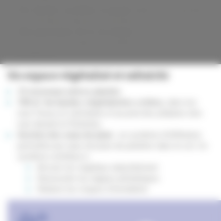
Des bandes cyclables à double sens
seront ajoutées
rue Lafontaine, Aynard et Richelieu.
Réorganisation de la circulation
: les rues seront
mises en sens unique et le stationnement sera
réorganisé.
Un espace végétalis
é et rafraîchi
15 nouveaux arbres plantés
700 m² de bandes végétalisées créées,
dans les
rues Passy et Lafontaine et au pied des platanes des
rues Aynard et Richelieu
Gestion des eaux de pluie :
un système d’infiltration
permettra aux eaux de pluie de pénétrer dans le sol. Ce
système contribue à :
Arroser les végétaux naturellement
Renouveler les nappes phréatiques
Réduire les risques d’inondation