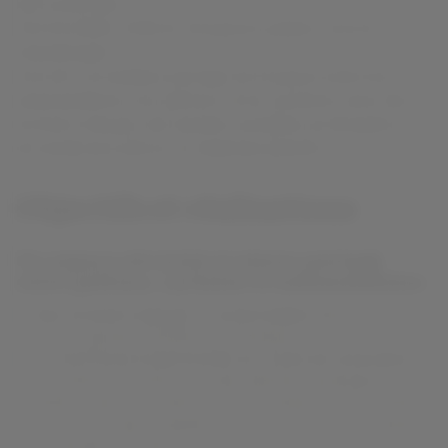
été construits.
D’ici fin 2025, 6 500 m² d’espaces publics seront
réaménagés.
A la clé : un meilleur partage de l’espace entre les
automobilistes, les piétons et les cyclistes avec des
trottoirs élargis, des bandes cyclables prolongées et
de nombreux arbres et végétaux plantés.
Objectifs et réalisations
Un espace sécurisé et mieux
partagé
entre piétons, cyclistes et automobilistes
Des trottoirs élargis
et confortables
dans les rues
Passy, Aynard, Richelieu et Lafontaine.
La rue Passy transformée en "zone de rencontre"
:
les piétons, cyclistes et automobilistes partageront la
même route. Les piétons sont prioritaires. Les cyclistes
peuvent circuler à double sens. La vitesse des voitures
est limitée à 20 km/h.