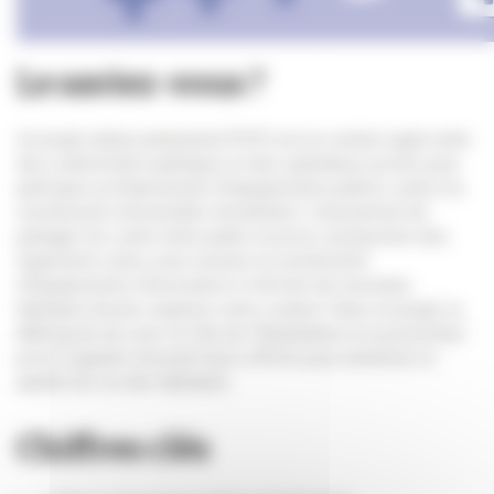
Le saviez-vous ?
Un projet urbain partenarial (PUP) est un contrat signé entre
des collectivités publiques et des opérateurs privés pour
participer au financement d’équipements publics suite à la
construction d’ensemble immobiliers. Cela permet de
partager les coûts entre public et privé, à proportion des
logements crées, pour assurer la construction
d’équipements nécessaires à l’arrivée de nouveaux
habitants (école, espaces verts, routes). Dans ce projet, la
Métropole de Lyon, la ville de Villeurbanne et le promoteur
privé Cogedim unissent leurs efforts pour améliorer la
qualité de vie des habitants.
Chiffres clés