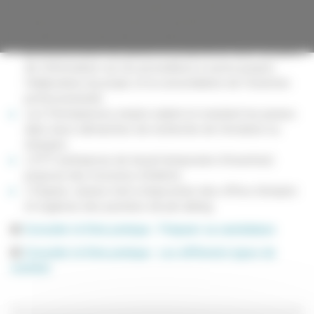
Le service Insertion et Emploi de la Ville qui oriente les
jeunes vers les structures de quartier,
La Mission locale intervient dans l’insertion
professionnelle des jeunes et propose un suivi complet,
de l’information sur les procédures à suivre jusqu’à
l’élaboration du projet, et la consolidation de l’insertion
professionnelle.
Les Permanences emploi aident et orientent les jeunes
dans leurs démarches de recherche de formation ou
d’emploi.
L’ETTI (entreprise de travail temporaire d’insertion)
propose des missions d’intérim.
L'Espace Jeunes met à disposition des offres d’emploi
et organise des journées de job dating.
Consulter la fiche pratique : Préparer sa candidature
Consulter la fiche pratique : Les différents types de
contrats