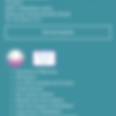
CS 65051
69601 Villeurbanne cedex
(Entrée par l'avenue Aristide-Briand)
Tél : 04 78 03 67 67
Voir les horaires
Questions & Réponses
Démarches
Les offres d'emploi de la mairie
Contact presse
Nos marchés publics
Annuaire des associations
Carte des travaux à Villeurbanne
Lieux frais à Villeurbanne