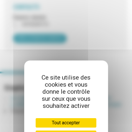
CONTACTS
Espace Jeunes
0472659713
VOIR LA FICHE DE CONTACT
Ce site utilise des
cookies et vous
Emploi, aides et projets
donne le contrôle
sur ceux que vous
Les aides financières
Les aides sociales
Le BAFA
Se mettre à son compte
souhaitez activer
Trouver un emploi
Tout accepter